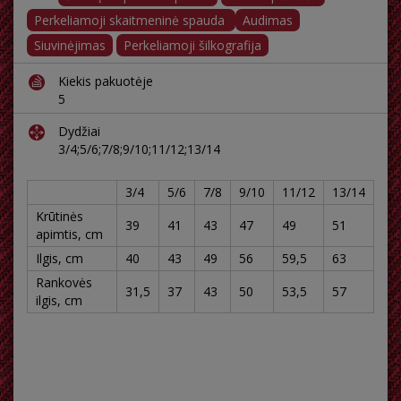
Perkeliamoji skaitmeninė spauda
Audimas
Siuvinėjimas
Perkeliamoji šilkografija
Kiekis pakuotėje
5
Dydžiai
3/4;5/6;7/8;9/10;11/12;13/14
3/4
5/6
7/8
9/10
11/12
13/14
Krūtinės
39
41
43
47
49
51
apimtis, cm
Ilgis, cm
40
43
49
56
59,5
63
Rankovės
31,5
37
43
50
53,5
57
ilgis, cm