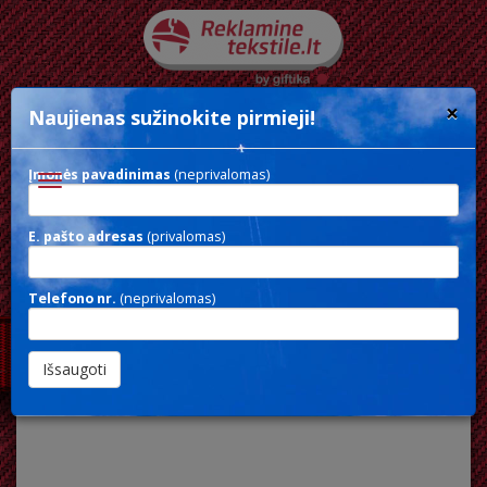
×
Naujienas sužinokite pirmieji!
Įmonės pavadinimas
(neprivalomas)
Toggle
navigation
E. pašto adresas
(privalomas)
YENGO KIDS HOODIE
Telefono nr.
(neprivalomas)