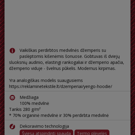
Vaikiškas perdirbtos medvilnės džemperis su
paslėptomis kišenėmis šonuose. Gobtuvas iš dviejų
sluoksnių audinio, elastingi rankogaliai ir džemperio apačia,
džemperio viduje - švelnus pūkelis. Modernus kirpimas.
Yra analogiškas modelis suaugusiems
https://reklaminetekstile.lt/dzemperiai/yengo-hoodie/
Medžiaga
100% medvilnė
Tankis 280 g/m²
* 70% organinė medvilnė ir 30% perdirbta medvilnė
Dekoravimo technologija
Šviesą atspindinti spauda
Termo plėvelės