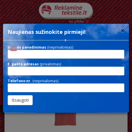
×
Naujienas sužinokite pirmieji!
Įmonės pavadinimas
(neprivalomas)
Toggle
navigation
E. pašto adresas
(privalomas)
Unisex marškinėliai
Telefono nr.
(neprivalomas)