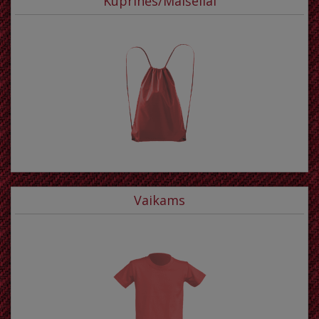
Kuprinės/Maišeliai
Vaikams