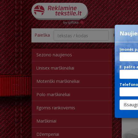
Naujie
Paieška
Kategorija
Įmonės p
Sezono naujienos
K
E. pašto 
Unisex marškinėliai
Moteriški marškinėliai
Telefono
Polo marškinėliai
Ilgomis rankovėmis
Marškiniai
Džemperiai