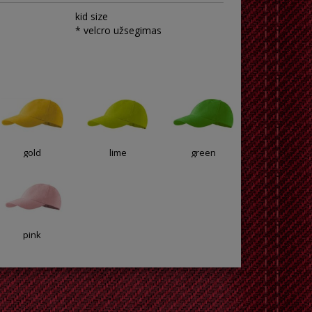
kid size
* velcro užsegimas
gold
lime
green
pink