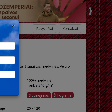
×
Pavyzdžiai
Kontaktai
nelių kepuraitė iš šiauštos medvilnės. Velcro
100% medvilnė
Tankis 340 g/m²
Siuvinėjimas
Šilkografija
tėje
20 / 120