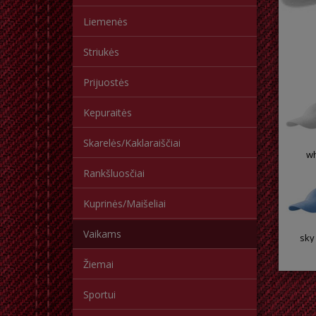
Liemenės
Striukės
Prijuostės
Kepuraitės
Skarelės/Kaklaraiščiai
wh
Rankšluosčiai
Kuprinės/Maišeliai
Vaikams
sky
Žiemai
Sportui