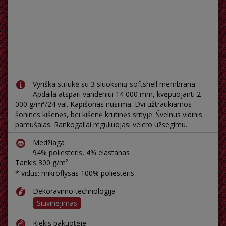
Vyriška striukė su 3 sluoksnių softshell membrana.
Apdaila atspari vandeniui 14 000 mm, kvėpuojanti 2
000 g/m²/24 val. Kapišonas nusiima. Dvi užtraukiamos
šonines kišenės, bei kišenė krūtinės srityje. Švelnus vidinis
pamušalas. Rankogaliai reguliuojasi velcro užsegimu.
Medžiaga
94% poliesteris, 4% elastanas
Tankis 300 g/m²
* vidus: mikroflysas 100% poliesteris
Dekoravimo technologija
Siuvinėjimas
Kiekis pakuotėje