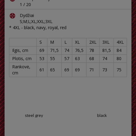
1 / 20
Dydžiai
S;M;L;XL;XXL;3XL
* 4XL - black, navy, royal, red
S
M
L
XL
2XL
3XL
4XL
Ilgis, cm
69
71,5
74
76,5
78
81,5
84
Plotis, cm
53
55
57
63
68
74
80
Rankovė,
61
65
69
69
71
73
75
cm
steel grey
black