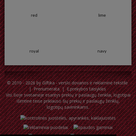
red
lime
royal
navy
© 2010 - 2026 by
Giftika - verslo dovanos ir reklaminė tekstilė
|
Prenumerata
|
E.prekybos taisyklės
Visi šioje svetainėje esantys prekių ir paslaugų ženklai, logotipai
išimtine teise priklauso šių prekių ir paslaugų ženklų,
logotipų savininkams.