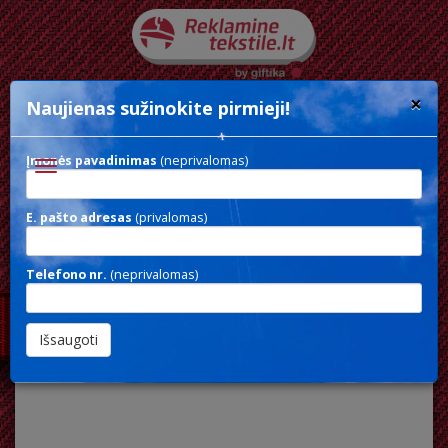
×
Naujienas sužinokite pirmieji!
Įmonės pavadinimas
(neprivalomas)
Toggle
navigation
E. pašto adresas
(privalomas)
SOFTSHELL MAN
Telefono nr.
(neprivalomas)