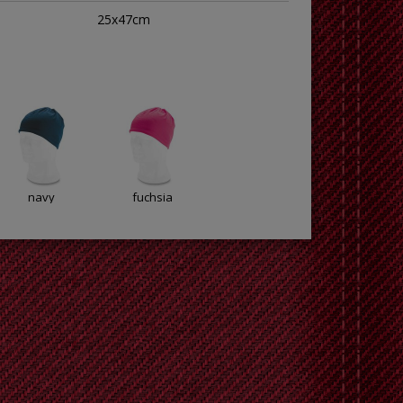
25x47cm
navy
fuchsia