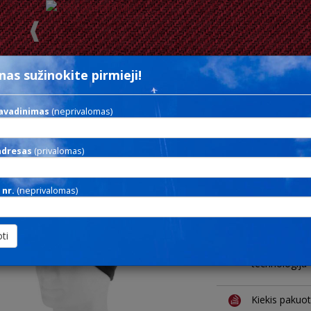
nas sužinokite pirmieji!
Spalva
--
Ieškoti
avadinimas
(neprivalomas)
ROMO BANDANA
adresas
(privalomas)
Daugiafunkci
 nr.
(neprivalomas)
Medžiaga
Dekoravimo
technologija
Kiekis pakuo