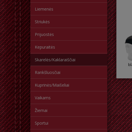
Liemenės
Striukės
Prijuostės
Kepuraitės
Skarelės/Kaklaraiščiai
bl
Rankšluosčiai
Kuprinės/Maišeliai
Vaikams
Žiemai
Sportui