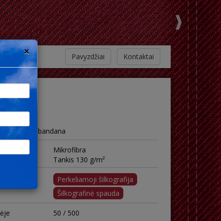
×
Pavyzdžiai
Kontaktai
nė skarelė - bandana
Mikrofibra
Tankis 130 g/m²
Perkeliamoji šilkografija
Šilkografinė spauda
tėje
50 / 500