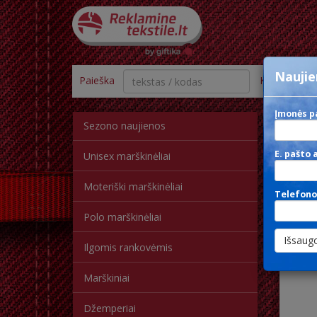
Naujie
Paieška
Kategorija
Įmonės p
Sezono naujienos
P
E. pašto 
Unisex marškinėliai
Moteriški marškinėliai
Telefono
Polo marškinėliai
Ilgomis rankovėmis
Marškiniai
Džemperiai