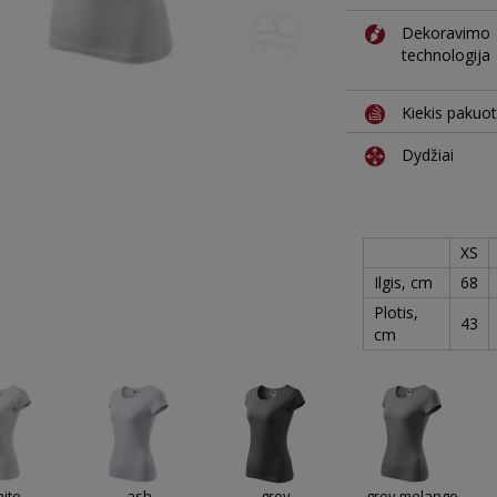
Dekoravimo
technologija
Kiekis pakuo
Dydžiai
XS
Ilgis, cm
68
Plotis,
43
cm
ite
ash
grey
grey melange