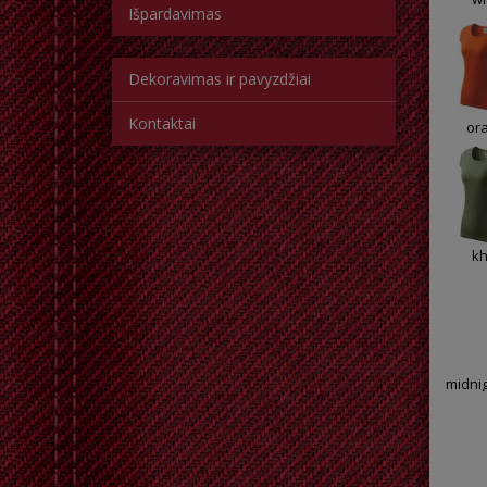
Išpardavimas
Dekoravimas ir pavyzdžiai
Kontaktai
or
kh
midnig