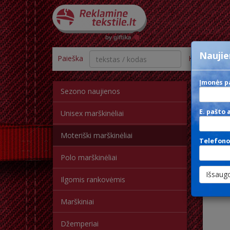
Naujie
Paieška
Kategorija
Įmonės p
Sezono naujienos
S
E. pašto 
Unisex marškinėliai
Moteriški marškinėliai
Telefono
Polo marškinėliai
Ilgomis rankovėmis
Marškiniai
Džemperiai