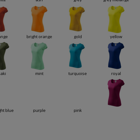
ange
bright orange
gold
yellow
aki
mint
turquoise
royal
ht blue
purple
pink