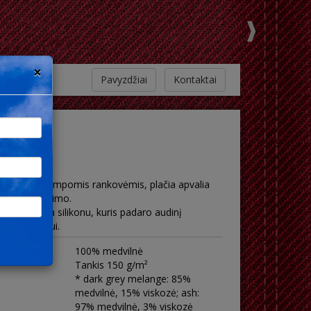
×
Pavyzdžiai
Kontaktai
škinėliai trumpomis rankovėmis, plačia apvalia
gludusio kirpimo.
nė apdorota silikonu, kuris padaro audinį
i ir plovimui.
100% medvilnė
Tankis 150 g/m²
* dark grey melange: 85%
medvilnė, 15% viskozė; ash:
97% medvilnė, 3% viskozė