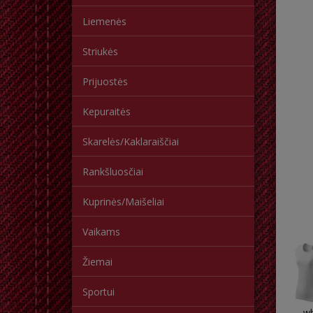
Liemenės
Striukės
Prijuostės
Kepuraitės
Skarelės/Kaklaraiščiai
Rankšluosčiai
Kuprinės/Maišeliai
Vaikams
Žiemai
Sportui
wh