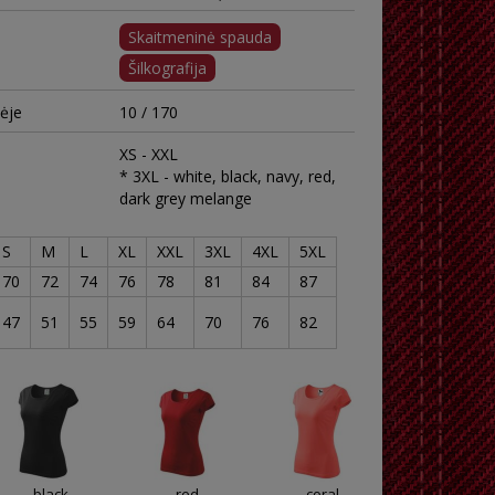
Skaitmeninė spauda
Šilkografija
tėje
10 / 170
XS - XXL
* 3XL - white, black, navy, red,
dark grey melange
S
M
L
XL
XXL
3XL
4XL
5XL
70
72
74
76
78
81
84
87
47
51
55
59
64
70
76
82
black
red
coral