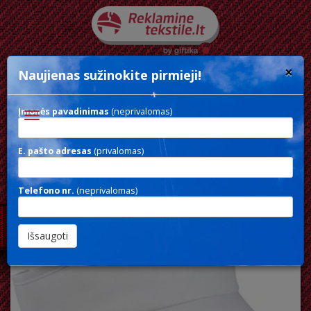
×
Naujienas sužinokite pirmieji!
Įmonės pavadinimas
(neprivalomas)
Toggle
navigation
E. pašto adresas
(privalomas)
SUN VISOR
Telefono nr.
(neprivalomas)