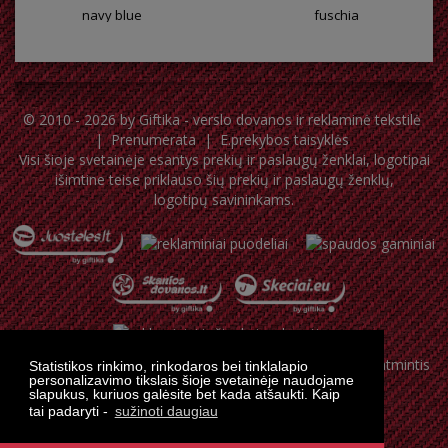
navy blue
fuschia
© 2010 - 2026 by
Giftika - verslo dovanos ir reklaminė tekstilė
|
Prenumerata
|
E.prekybos taisyklės
Visi šioje svetainėje esantys prekių ir paslaugų ženklai, logotipai
išimtine teise priklauso šių prekių ir paslaugų ženklų,
logotipų savininkams.
Statistikos rinkimo, rinkodaros bei tinklalapio
personalizavimo tikslais šioje svetainėje naudojame
slapukus, kuriuos galėsite bet kada atšaukti. Kaip
tai padaryti -
sužinoti daugiau