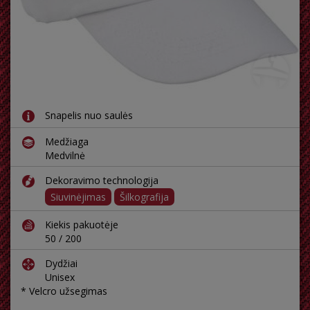
Snapelis nuo saulės
Medžiaga
Medvilnė
Dekoravimo technologija
Siuvinėjimas
Šilkografija
Kiekis pakuotėje
50 / 200
Dydžiai
Unisex
* Velcro užsegimas