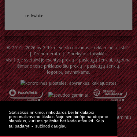
red/white
© 2010 - 2026 by
Giftika - verslo dovanos ir reklaminė tekstilė
|
Prenumerata
|
E.prekybos taisyklės
Visi šioje svetainėje esantys prekių ir paslaugų ženklai, logotipai
išimtine teise priklauso šių prekių ir paslaugų ženklų,
logotipų savininkams.
Statistikos rinkimo, rinkodaros bei tinklalapio
personalizavimo tikslais šioje svetainėje naudojame
slapukus, kuriuos galėsite bet kada atšaukti. Kaip
tai padaryti -
sužinoti daugiau