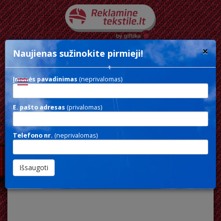
×
Naujienas sužinokite pirmieji!
Įmonės pavadinimas
(neprivalomas)
Toggle
navigation
E. pašto adresas
(privalomas)
SPORT CAP2
Telefono nr.
(neprivalomas)