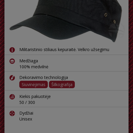
Militaristinio stiliaus kepuraitė. Velkro užsegimu
Medžiaga
100% medvilnė
Dekoravimo technologija
Siuvinėjimas
Šilkografija
Kiekis pakuotėje
50 / 300
Dydžiai
Unisex