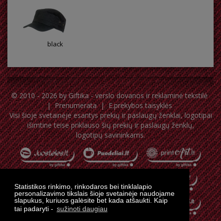
black
© 2010 - 2026 by
Giftika - verslo dovanos ir reklaminė tekstilė
|
Prenumerata
|
E.prekybos taisyklės
Visi šioje svetainėje esantys prekių ir paslaugų ženklai, logotipai
išimtine teise priklauso šių prekių ir paslaugų ženklų,
logotipų savininkams.
Statistikos rinkimo, rinkodaros bei tinklalapio
personalizavimo tikslais šioje svetainėje naudojame
slapukus, kuriuos galėsite bet kada atšaukti. Kaip
tai padaryti -
sužinoti daugiau