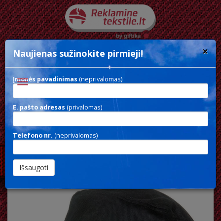
×
Naujienas sužinokite pirmieji!
Įmonės pavadinimas
(neprivalomas)
Toggle
navigation
E. pašto adresas
(privalomas)
MILITARY CAP
Telefono nr.
(neprivalomas)