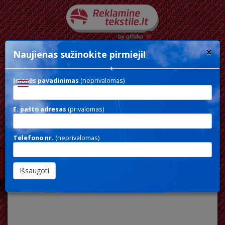
×
Naujienas sužinokite pirmieji!
Įmonės pavadinimas
(neprivalomas)
Toggle
navigation
E. pašto adresas
(privalomas)
ECONOMY CAP
Telefono nr.
(neprivalomas)