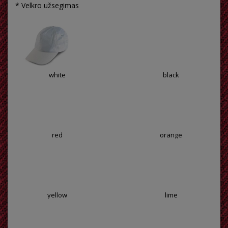
* Velkro užsegimas
white
black
red
orange
yellow
lime