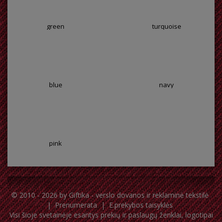
green
turquoise
blue
navy
pink
© 2010 - 2026 by
Giftika - verslo dovanos ir reklaminė tekstilė
|
Prenumerata
|
E.prekybos taisyklės
Visi šioje svetainėje esantys prekių ir paslaugų ženklai, logotipai